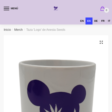
MENÚ
0
EN
ES
DE
FR
IT
Inicio
/
Merch
/
Taza 'Logo' de Anesia Seeds