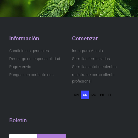
Información
Comenzar
Condiciones generales
Instagram Anesia
Descargo de responsabilidad
Semillas feminizadas
Pago y envío
Semillas autoflorecientes
Póngase en contacto con
registrarse como cliente
profesional
EN
ES
DE
FR
IT
Boletín