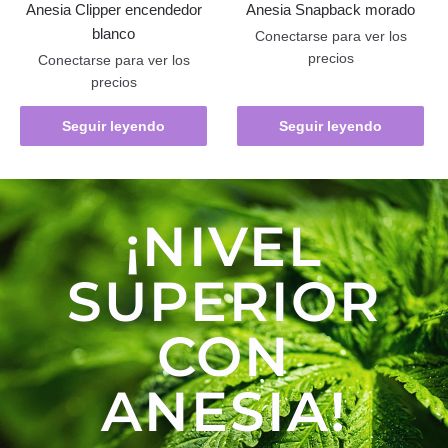
Anesia Clipper encendedor
Anesia Snapback morado
blanco
Conectarse para ver los
precios
Conectarse para ver los
precios
Seguir leyendo
Seguir leyendo
¡NIVEL
SUPERIOR
CON
ANESIA!