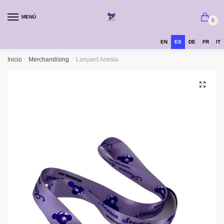
MENÚ
0
EN
ES
DE
FR
IT
Inicio
/
Merchandising
/
Lanyard Anesia