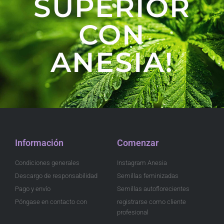
SUPERIOR
CON
ANESIA!
Información
Comenzar
Condiciones generales
Instagram Anesia
Descargo de responsabilidad
Semillas feminizadas
Pago y envío
Semillas autoflorecientes
Póngase en contacto con
registrarse como cliente
profesional