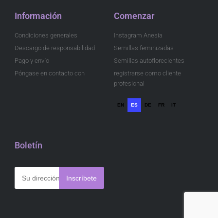
Información
Comenzar
Condiciones generales
Instagram Anesia
Descargo de responsabilidad
Semillas feminizadas
Pago y envío
Semillas autoflorecientes
Póngase en contacto con
registrarse como cliente
profesional
EN
ES
DE
FR
IT
Boletín