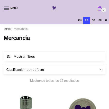
MENÚ
0
EN
ES
DE
FR
IT
Inicio
/
Mercancía
Mercancía
Mostrar filtros
Mostrando todos los 12 resultados