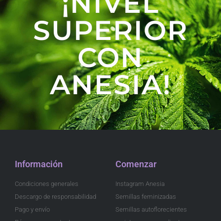
¡NIVEL
SUPERIOR
CON
ANESIA!
Información
Comenzar
Condiciones generales
Instagram Anesia
Descargo de responsabilidad
Semillas feminizadas
Pago y envío
Semillas autoflorecientes