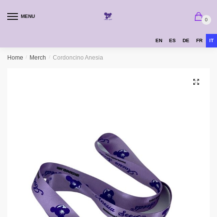
MENU
0
EN
ES
DE
FR
IT
Home
/
Merch
/
Cordoncino Anesia