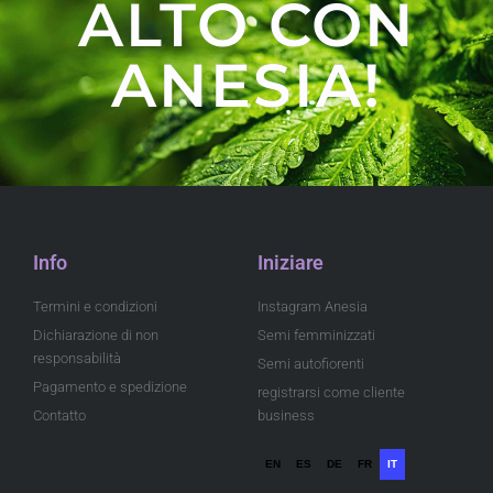
ALTO CON
ANESIA!
Info
Iniziare
Termini e condizioni
Instagram Anesia
Dichiarazione di non
Semi femminizzati
responsabilità
Semi autofiorenti
Pagamento e spedizione
registrarsi come cliente
Contatto
business
EN
ES
DE
FR
IT