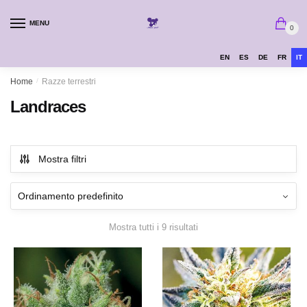
MENU
0
EN
ES
DE
FR
IT
Home
/
Razze terrestri
Landraces
Mostra filtri
Mostra tutti i 9 risultati