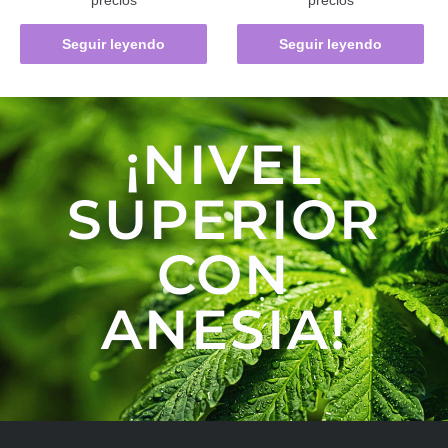
precios
precios
Seguir leyendo
Seguir leyendo
¡NIVEL
SUPERIOR
CON
ANESIA!