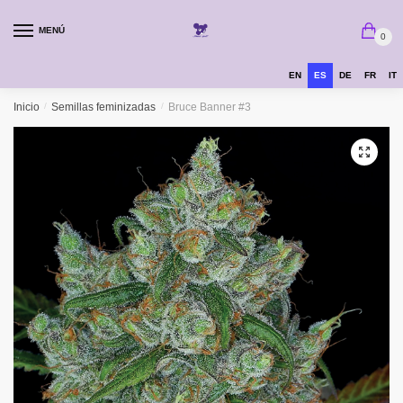
MENÚ
0
EN
ES
DE
FR
IT
Inicio
/
Semillas feminizadas
/
Bruce Banner #3