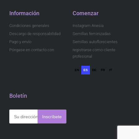
Información
Comenzar
Condiciones generales
Instagram Anesia
Descargo de responsabilidad
Semillas feminizadas
Pago y envío
Semillas autoflorecientes
Póngase en contacto con
registrarse como cliente
profesional
EN
ES
DE
FR
IT
Boletín