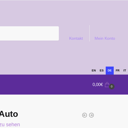
Kontakt
Mein Konto
EN
ES
DE
FR
IT
0,00
€
0
 Auto
 zu sehen