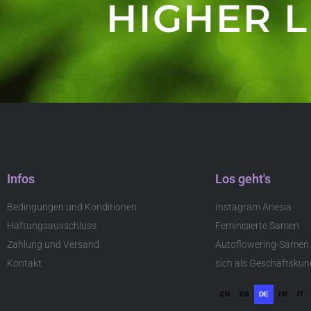
HIGHER L
Infos
Los geht's
Bedingungen und Konditionen
Instagram Anesia
Haftungsausschluss
Feminisierte Samen
Zahlung und Versand
Autoflowering-Samen
Kontakt
sich als Geschäftskund
EN
ES
DE
FR
IT