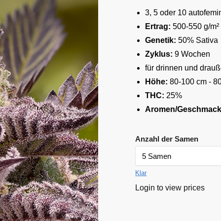
3, 5 oder 10 autofem
Ertrag:
500-550 g/m² 
Genetik:
50% Sativa
Zyklus:
9 Wochen
für drinnen und drau
Höhe:
80-100 cm - 8
THC:
25%
Aromen/Geschmacks
Anzahl der Samen
Klar
Login to view prices