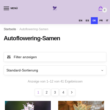
MENÜ
0
EN
ES
DE
FR
IT
Startseite
/
Autoflowering-Samen
Autoflowering-Samen
Filter anzeigen
Anzeige von 1–12 von 41 Ergebnissen
1
2
3
4