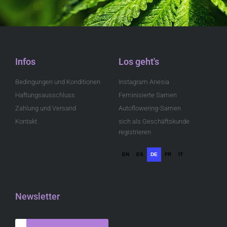
Infos
Los geht's
Bedingungen und Konditionen
Instagram Anesia
Haftungsausschluss
Feminisierte Samen
Zahlung und Versand
Autoflowering-Samen
Kontakt
sich als Geschäftskunde
registrieren
EN
ES
DE
FR
IT
Newsletter