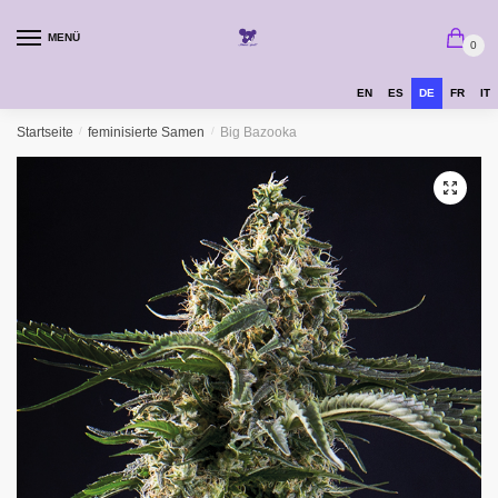
MENÜ
0
EN
ES
DE
FR
IT
Startseite
/
feminisierte Samen
/
Big Bazooka