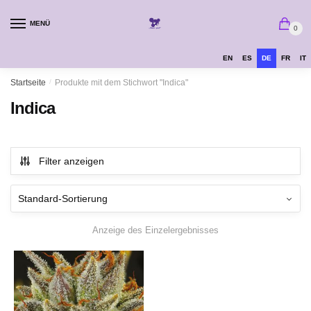
MENÜ
0
EN
ES
DE
FR
IT
Startseite
/
Produkte mit dem Stichwort "Indica"
Indica
Filter anzeigen
Anzeige des Einzelergebnisses