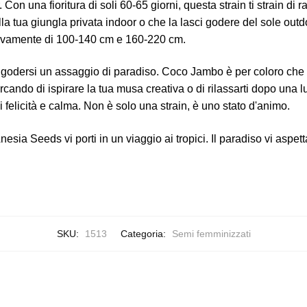
n una fioritura di soli 60-65 giorni, questa strain ti strain di racc
nella tua giungla privata indoor o che la lasci godere del sole o
ttivamente di 100-140 cm e 160-220 cm.
n godersi un assaggio di paradiso. Coco Jambo è per coloro che
ercando di ispirare la tua musa creativa o di rilassarti dopo una
 felicità e calma. Non è solo una strain, è uno stato d'animo.
sia Seeds vi porti in un viaggio ai tropici. Il paradiso vi aspet
SKU:
1513
Categoria:
Semi femminizzati