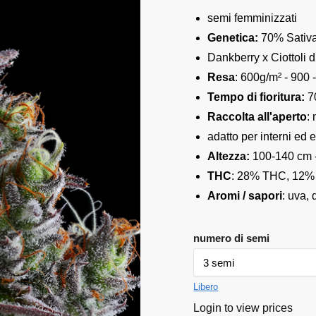
semi femminizzati
Genetica:
70% Sativa
Dankberry x Ciottoli di
Resa
: 600g/m² - 900 
Tempo di fioritura:
70
Raccolta all'aperto
:
adatto per interni ed e
Altezza:
100-140 cm 
THC
: 28% THC, 12
Aromi / sapori
: uva, 
numero di semi
Libero
Login to view prices