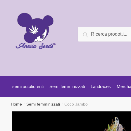
Ricerca
semi autofiorenti
Semi femminizzati
Landraces
Mercha
Home
Semi femminizzati
Coco Jambo
/
/