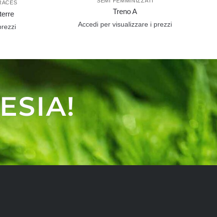
SEMI FEMMINIZZATI
RACES
Treno A
terre
Accedi per visualizzare i prezzi
prezzi
ESIA!