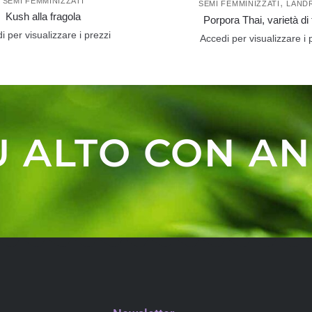
SEMI FEMMINIZZATI
,
SEMI FEMMINIZZATI
LAND
Kush alla fragola
Porpora Thai, varietà di 
i per visualizzare i prezzi
Accedi per visualizzare i 
Ù ALTO CON AN