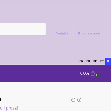
Contatto
Il mio account
EN
ES
DE
FR
IT
0,00
€
0
o
e i prezzi