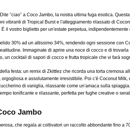
! Dite "ciao" a Coco Jambo, la nostra ultima fuga esotica. Quest
ioni vibranti di Tropical Burst e l'atteggiamento rilassato di Coc
È il vostro biglietto per un'estate perpetua, indipendentemente d
n gelido 30% ad un altissimo 34%, rendendo ogni sessione con 
eatitudine. Immaginate di aprire una noce di cocco e di trovarla p
 un cocktail di sapori di cocco e frutta tropicale che vi farà sogn
della festa: un remix di Zkittlez che ricorda una torta cremosa a
rte, orgogliosa e assolutamente irresistibile. Poi c'è Coconut Mil
zuccherino di vaniglia, rilassante come un'amaca sulla spiaggi
mpo tonificante e rilassante, perfetta per fughe creative o serate 
 Coco Jambo
osa, che regala ai coltivatori un raccolto abbondante fino a 70