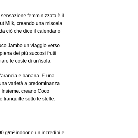
a sensazione femminizzata è il
onut Milk, creando una miscela
a ciò che dice il calendario.
Coco Jambo un viaggio verso
iena dei più succosi frutti
are le coste di un'isola.
ll'arancia e banana. È una
k, una varietà a predominanza
a. Insieme, creano Coco
tranquille sotto le stelle.
0 g/m² indoor e un incredibile