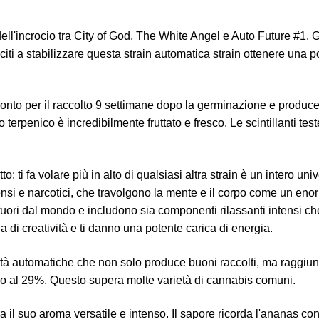
dell'incrocio tra City of God, The White Angel e Auto Future #1. 
citi a stabilizzare questa strain automatica strain ottenere una
ronto per il raccolto 9 settimane dopo la germinazione e produce
o terpenico è incredibilmente fruttato e fresco. Le scintillanti te
etto: ti fa volare più in alto di qualsiasi altra strain è un intero unive
nsi e narcotici, che travolgono la mente e il corpo come un enor
o fuori dal mondo e includono sia componenti rilassanti intensi che 
a di creatività e ti danno una potente carica di energia.
ietà automatiche che non solo produce buoni raccolti, ma raggiu
o al 29%. Questo supera molte varietà di cannabis comuni.
a il suo aroma versatile e intenso. Il sapore ricorda l'ananas co