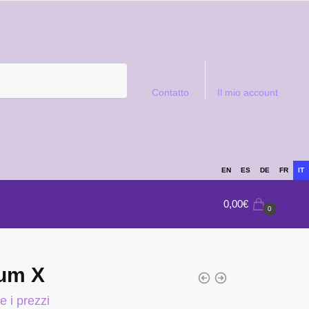
Contatto
Il mio account
EN
ES
DE
FR
IT
0,00
€
0
ium X
e i prezzi