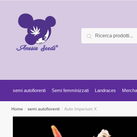
Ricerca
semi autofiorenti
Semi femminizzati
Landraces
Mercha
Home
semi autofiorenti
Auto Imperium X
/
/