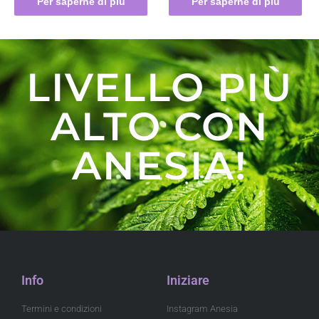
Per saperne di più
Per saperne di più
LIVELLO PIÙ
ALTO CON
ANESIA!
Info
Iniziare
Termini e condizioni
Instagram Anesia