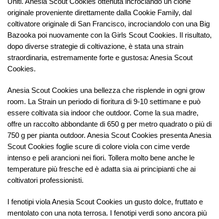
Uniti. Anesia Scout Cookies ottenuta incrociando un clone
originale proveniente direttamente dalla Cookie Family, dal
coltivatore originale di San Francisco, incrociandolo con una Big
Bazooka poi nuovamente con la Girls Scout Cookies. Il risultato,
dopo diverse strategie di coltivazione, è stata una strain
straordinaria, estremamente forte e gustosa: Anesia Scout
Cookies.
Anesia Scout Cookies una
bellezza che
risplende in
ogni
grow
room
. La Strain un periodo di fioritura di 9-10 settimane e può
essere coltivata sia indoor che outdoor. Come la sua madre,
offre un raccolto abbondante di 650 g per metro quadrato o più di
750 g per pianta outdoor. Anesia Scout Cookies presenta Anesia
Scout Cookies foglie scure di colore viola con cime verde
intenso e peli arancioni nei fiori. Tollera molto bene anche le
temperature più fresche ed è adatta sia ai principianti che ai
coltivatori professionisti.
I fenotipi viola Anesia Scout Cookies un gusto dolce, fruttato e
mentolato con una nota terrosa. I fenotipi verdi sono ancora più