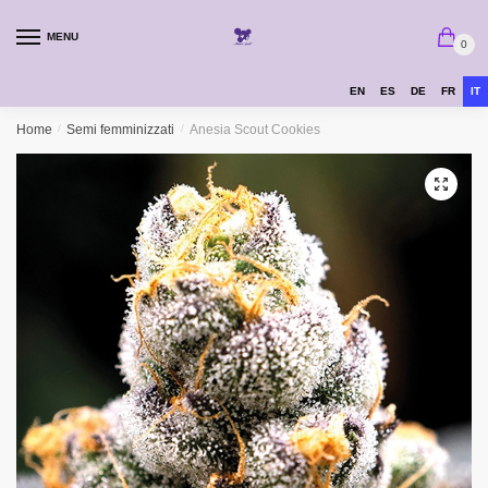
MENU
0
EN
ES
DE
FR
IT
Home
/
Semi femminizzati
/
Anesia Scout Cookies