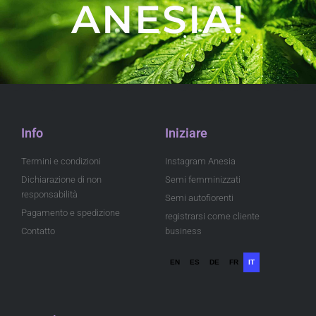
ANESIA!
Info
Iniziare
Termini e condizioni
Instagram Anesia
Dichiarazione di non
Semi femminizzati
responsabilità
Semi autofiorenti
Pagamento e spedizione
registrarsi come cliente
Contatto
business
EN
ES
DE
FR
IT