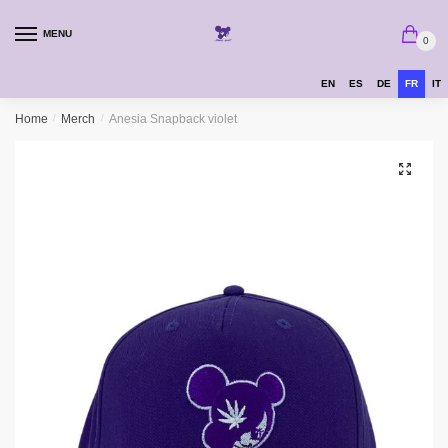
MENU
0
EN
ES
DE
FR
IT
Home
/
Merch
/
Anesia Snapback violet