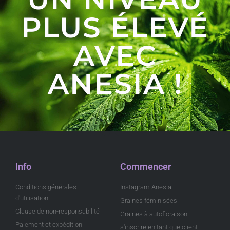
PLUS ÉLEVÉ
AVEC
ANESIA !
Info
Commencer
Conditions générales
Instagram Anesia
d'utilisation
Graines féminisées
Clause de non-responsabilité
Graines à autofloraison
Paiement et expédition
s'inscrire en tant que client