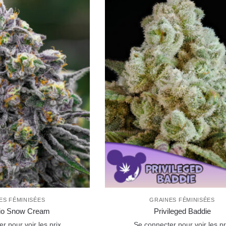
ES FÉMINISÉES
GRAINES FÉMINISÉES
hio Snow Cream
Privileged Baddie
r pour voir les prix
Se connecter pour voir les pr