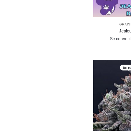
GRAIN
Jealo
Se connecte
En ru