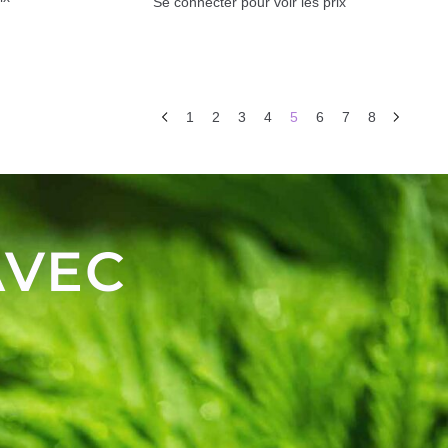
Se connecter pour voir les prix
1
2
3
4
5
6
7
8
AVEC