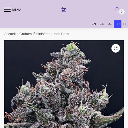
MENU
0
EN
ES
DE
FR
IT
Accueil
/
Graines féminisées
/
Mob Boss