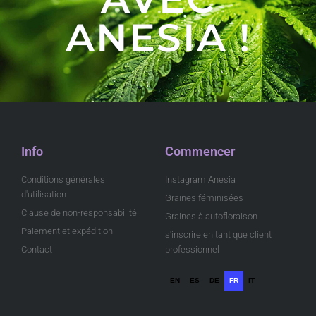
ANESIA !
Info
Commencer
Conditions générales
Instagram Anesia
d'utilisation
Graines féminisées
Clause de non-responsabilité
Graines à autofloraison
Paiement et expédition
s'inscrire en tant que client
Contact
professionnel
EN
ES
DE
FR
IT