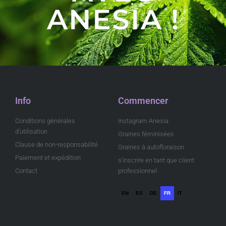
ANESIA !
Info
Commencer
Conditions générales
Instagram Anesia
d'utilisation
Graines féminisées
Clause de non-responsabilité
Graines à autofloraison
Paiement et expédition
s'inscrire en tant que client
Contact
professionnel
EN
ES
DE
FR
IT