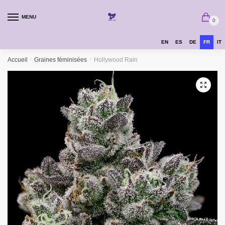
MENU
0
EN
ES
DE
FR
IT
Accueil
/
Graines féminisées
/
Hollywood Rain