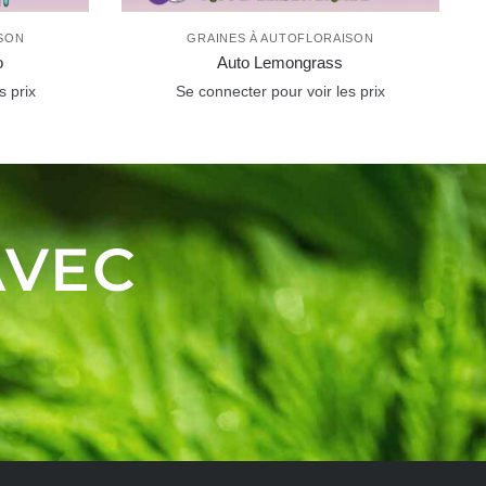
SON
GRAINES À AUTOFLORAISON
o
Auto Lemongrass
s prix
Se connecter pour voir les prix
AVEC