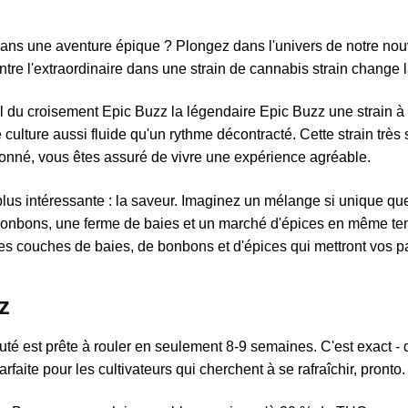
ans une aventure épique ? Plongez dans l'univers de notre nouv
ontre l'extraordinaire dans une strain de cannabis strain change 
ial du croisement Epic Buzz la légendaire Epic Buzz une strain 
 culture aussi fluide qu'un rythme décontracté. Cette strain trè
onné, vous êtes assuré de vivre une expérience agréable.
 plus intéressante : la saveur. Imaginez un mélange si unique q
onbons, une ferme de baies et un marché d'épices en même tem
es couches de baies, de bonbons et d'épices qui mettront vos pa
z
auté est prête à rouler en seulement 8-9 semaines. C'est exact - 
rfaite pour les cultivateurs qui cherchent à se rafraîchir, pronto.