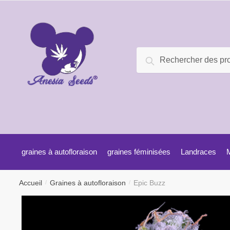
Recherche
graines à autofloraison
graines féminisées
Landraces
Accueil
Graines à autofloraison
Epic Buzz
/
/