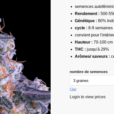
semences autofémini
Rendement :
500-550
Génétique :
80% Indi
cycle :
8-9 semaines
convient pour l'intérieu
Hauteur :
70-100 cm 
THC :
jusqu'à 29%
Arômes/ saveurs :
ce
nombre de semences
Clair
Login to view prices