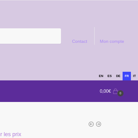
Contact
Mon compte
EN
ES
DE
FR
IT
0,00
€
0
 les prix