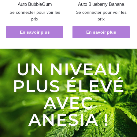
Auto BubbleGum
Auto Blueberry Banana
Se connecter pour voir les
Se connecter pour voir les
prix
prix
En savoir plus
En savoir plus
UN NIVEAU
PLUS ÉLEVÉ
AVEC
ANESIA !