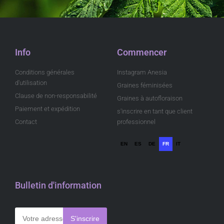
Info
Commencer
Conditions générales
Instagram Anesia
d'utilisation
Graines féminisées
Clause de non-responsabilité
Graines à autofloraison
Paiement et expédition
s'inscrire en tant que client
Contact
professionnel
EN
ES
DE
FR
IT
Bulletin d'information