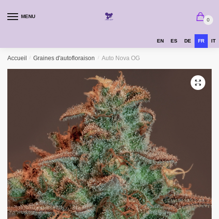
MENU
0
EN
ES
DE
FR
IT
Accueil
/
Graines d'autofloraison
/
Auto Nova OG