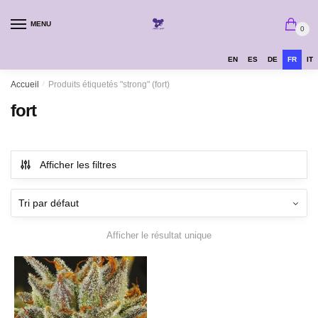
MENU
0
EN
ES
DE
FR
IT
Accueil
/
Produits étiquetés "strong" (fort)
fort
Afficher les filtres
Afficher le résultat unique